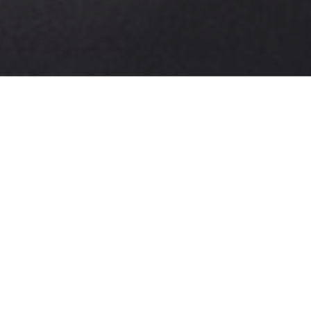
Book Free Budget Consultation
02
/ 03
TOP SERVICES
Crafting elegance in every
corner
Adipiscing elit, sed do euismod tempor incidunt ut
labore et dolore magna aliqua. Ut enim ad minim
veniam, quis nostrud exercitation ullamco.
Adipiscing elit, sed do euismod tempor incidunt ut
labore et dolore magna aliqua. Ut enim ad minim
veniam.