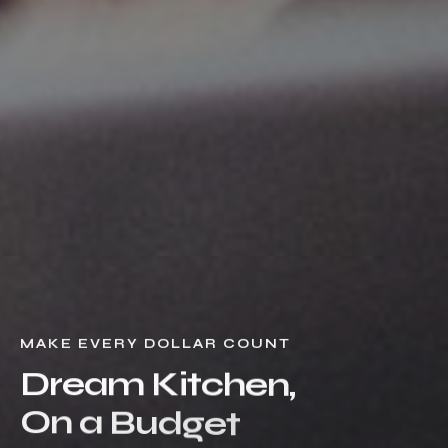
MAKE EVERY DOLLAR COUNT
D
r
e
a
m
K
i
t
c
h
e
n
,
O
n
a
B
u
d
g
e
t